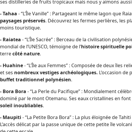
ses distilleries de fruits tropicaux mais nous y aimons auss
- Tahaa
- “L’Île Vanille” : Partageant le même lagon que Ra
paysages préservés
. Découvrez les fermes perlières, les pl
moins touristique.
- Raiatea
- “L’Île Sacrée” : Berceau de la civilisation poly
mondial de l’UNESCO, témoigne de l’
histoire spirituelle p
terre
côté nature
.
- Huahine
- “L’Île aux Femmes” : Composée de deux îles reli
et ses
nombreux vestiges archéologiques.
L’occasion de p
buffet traditionnel polynésien
.
- Bora Bora
- “La Perle du Pacifique” : Mondialement célèbre
dominé par le mont Otemanu. Ses eaux cristallines en font 
soleil inoubliables
.
- Maupiti
- “La Petite Bora Bora” : La plus éloignée de Tahiti
L’accès délicat par la passe unique de cette petite île volca
de cette escale.