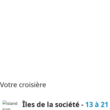
au départ de Tahiti.
N'oubliez pas de profiter !
Votre croisière
Îles de la société -
13 à 21