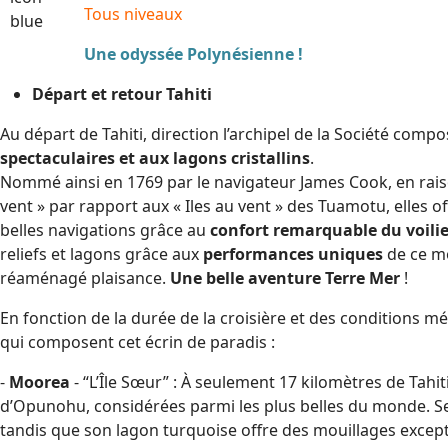
Tous niveaux
Une odyssée Polynésienne !
Départ et retour Tahiti
Au départ de Tahiti, direction l’archipel de la Société com
spectaculaires et aux lagons cristallins
.
Nommé ainsi en 1769 par le navigateur James Cook, en raiso
vent » par rapport aux « Iles au vent » des Tuamotu, elles o
belles navigations grâce au
confort remarquable du voilie
reliefs et lagons grâce aux
performances uniques
de ce mo
réaménagé plaisance.
Une belle aventure Terre Mer
!
En fonction de la durée de la croisière et des conditions 
qui composent cet écrin de paradis :
-
Moorea
- “L’Île Sœur” : À seulement 17 kilomètres de Tahiti
d’Opunohu, considérées parmi les plus belles du monde. S
tandis que son lagon turquoise offre des mouillages excepti