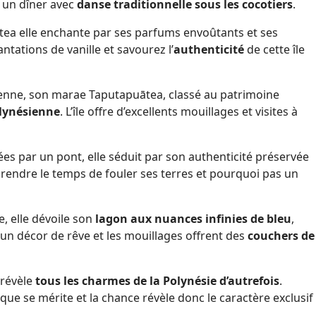
i un dîner avec
danse traditionnelle sous les cocotiers
.
iatea elle enchante par ses parfums envoûtants et ses
antations de vanille et savourez l’
authenticité
de cette île
nésienne, son marae Taputapuātea, classé au patrimoine
olynésienne
. L’île offre d’excellents mouillages et visites à
ées par un pont, elle séduit par son authenticité préservée
rendre le temps de fouler ses terres et pourquoi pas un
, elle dévoile son
lagon aux nuances infinies de bleu
,
un décor de rêve et les mouillages offrent des
couchers de
 révèle
tous les charmes de la Polynésie d’autrefois
.
nique se mérite et la chance révèle donc le caractère exclusif