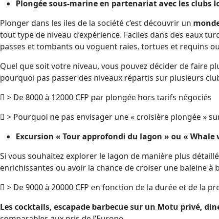
Plongée sous-marine en partenariat avec les clubs 
Plonger dans les iles de la société c’est découvrir un
monde
tout type de niveau d’expérience. Faciles dans des eaux tu
passes et tombants ou voguent raies, tortues et requins ou
Quel que soit votre niveau, vous pouvez décider de faire 
pourquoi pas passer des niveaux répartis sur plusieurs clubs
 > De 8000 à 12000 CFP par plongée hors tarifs négociés
 > Pourquoi ne pas envisager une « croisière plongée » su
Excursion « Tour approfondi du lagon » ou « Whale
Si vous souhaitez explorer le lagon de manière plus détaill
enrichissantes ou avoir la chance de croiser une baleine à 
 > De 9000 à 20000 CFP en fonction de la durée et de la pr
Les cocktails, escapade barbecue sur un Motu privé, din
comparables aux pris de l’Europe