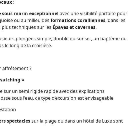
locaux
:
 sous-marin exceptionnel
avec une visibilité parfaite pour
rquoise ou au milieu des
formations coralliennes
, dans les
 plus techniques sur les
Épaves et cavernes
.
plusieurs plongées simple, double ou sunset, un baptême ou
 le long de la croisière.
r affrêtement ?
 watching »
ée sur un semi rigide rapide avec des explications
bosse sous l’eau, ce type d’excursion est envisageable
estation
ers spectacles
sur la plage ou dans un hôtel de Luxe sont