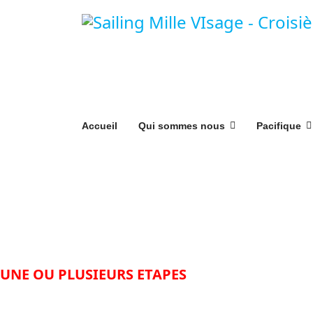
Accueil
Qui sommes nous
Pacifique
Destination Transa
Plongeon dans le grand bain pour aller plus l
UNE OU PLUSIEURS ETAPES
vous attendent po