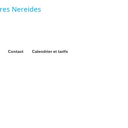
Contact
Calendrier et tarifs
tlantique
oin!
ur cette belle aventure !