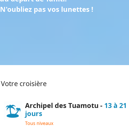
N'oubliez pas vos lunettes !
Votre croisière
Archipel des Tuamotu -
13 à 21
jours
Tous niveaux